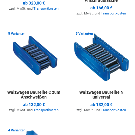
Anschraublasche
ab
323,00 €
ab
166,00 €
zzgl. MwSt. und
Transportkosten
zzgl. MwSt. und
Transportkosten
Zur Merkliste hinzufügen
Z
5 Varianten
5 Varianten
Wälzwagen Baureihe C zum
Wälzwagen Baureihe N
Anschweißen
universal
ab
132,00 €
ab
132,00 €
zzgl. MwSt. und
Transportkosten
zzgl. MwSt. und
Transportkosten
Zur Merkliste hinzufügen
4 Varianten