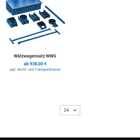
Wälzwagensatz WWS
ab
938,00 €
zzgl. MwSt. und
Transportkosten
24