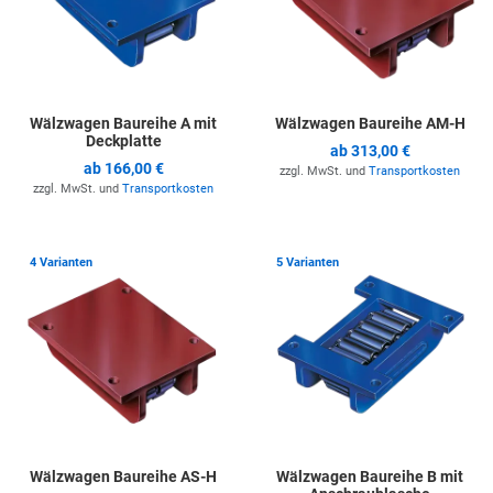
Wälzwagen Baureihe A mit
Wälzwagen Baureihe AM-H
Deckplatte
ab
313,00 €
ab
166,00 €
zzgl. MwSt. und
Transportkosten
zzgl. MwSt. und
Transportkosten
Zur Merkliste hinzufügen
Z
4 Varianten
5 Varianten
Wälzwagen Baureihe AS-H
Wälzwagen Baureihe B mit