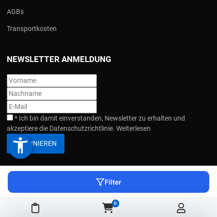
AGBs
Transportkosten
NEWSLETTER ANMELDUNG
*
Ich bin damit einverstanden, Newsletter zu erhalten und
akzeptiere die Datenschutzrichtlinie.
Weiterlesen
accessibility_new
ABONNIEREN
Filter
COPYRIGHT © 2026 HEBEZONE. ALLE RECHTEVORBEHALTEN. |
0
IMPRESSUM
Meine Merkliste
Warenkorb