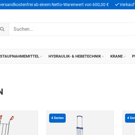
 versandkostenfrei ab einem Netto-Warenwert von 600,00 €
Verkauf 
ASTAUFNAHMEMITTEL
HYDRAULIK- & HEBETECHNIK
KRANE
P
N
4
Serien
4
Ser