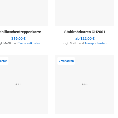
ahlflaschentreppenkarre
Stahlrohrkarren GH2001
316,00 €
ab
122,00 €
gl. MwSt. und
Transportkosten
zzgl. MwSt. und
Transportkosten
ste hinzufügen
Zur Merkliste hinzufügen
Z
ianten
2 Varianten