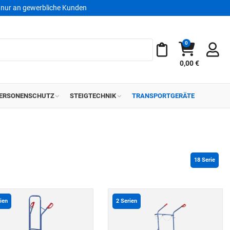
nur an gewerbliche Kunden
0
Warenkorb
Meine Merkliste
0,00 €
ERSONENSCHUTZ
STEIGTECHNIK
TRANSPORTGERÄTE
18
 Serie
ien
2
Serien