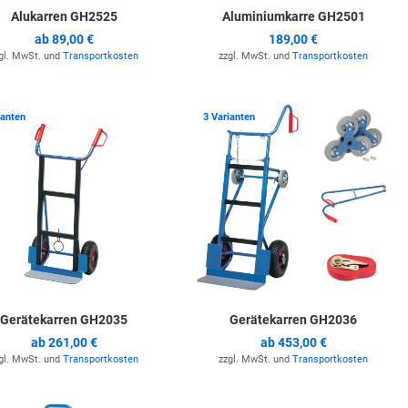
Alukarren GH2525
Aluminiumkarre GH2501
ab
89,00 €
189,00 €
gl. MwSt. und
Transportkosten
zzgl. MwSt. und
Transportkosten
ste hinzufügen
Zur Merkliste hinzufügen
Z
ianten
3 Varianten
Gerätekarren GH2035
Gerätekarren GH2036
ab
261,00 €
ab
453,00 €
gl. MwSt. und
Transportkosten
zzgl. MwSt. und
Transportkosten