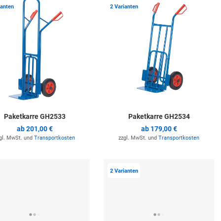
ste hinzufügen
Zur Merkliste hinzufügen
Z
ianten
2 Varianten
Paketkarre GH2533
Paketkarre GH2534
ab
201,00 €
ab
179,00 €
gl. MwSt. und
Transportkosten
zzgl. MwSt. und
Transportkosten
ste hinzufügen
Zur Merkliste hinzufügen
Z
2 Varianten