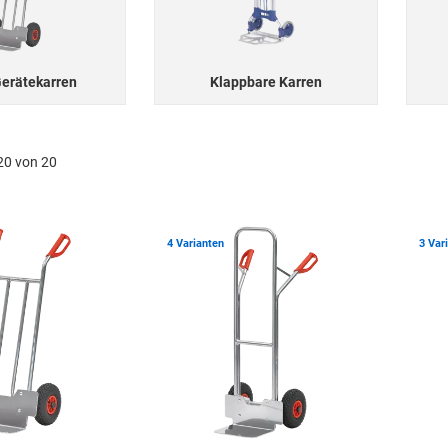
erätekarren
Klappbare Karren
20 von 20
Zur Merkliste hinzufügen
Zur Merkli
4 Varianten
3 Var