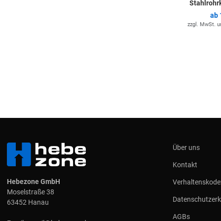
Stahlrohr
ab
zzgl. MwSt. 
Über uns
Kontakt
Hebezone GmbH
Verhaltenskode
Moselstraße 38
Datenschutzerk
63452 Hanau
AGBs