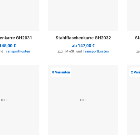
henkarre GH2031
Stahlflaschenkarre GH2032
St
145,00 €
ab
147,00 €
und
Transportkosten
zzgl. MwSt. und
Transportkosten
zz
Zur Merkliste hinzufügen
Zur Merkli
8 Varianten
2 Var