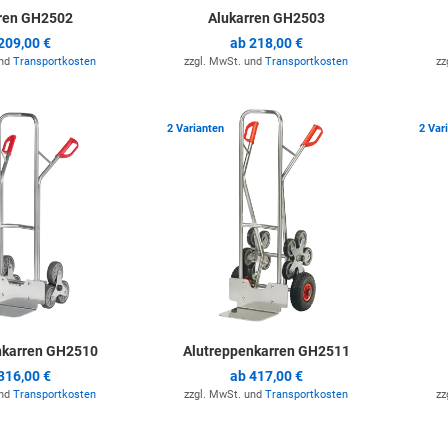
ren GH2502
Alukarren GH2503
209,00 €
ab
218,00 €
und
Transportkosten
zzgl. MwSt. und
Transportkosten
zz
Zur Merkliste hinzufügen
Zur Merkli
2 Varianten
2 Var
nkarren GH2510
Alutreppenkarren GH2511
316,00 €
ab
417,00 €
und
Transportkosten
zzgl. MwSt. und
Transportkosten
zz