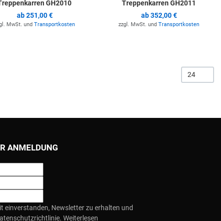
Treppenkarren GH2010
Treppenkarren GH2011
ab
251,00 €
ab
352,00 €
gl. MwSt. und
Transportkosten
zzgl. MwSt. und
Transportkosten
24
R ANMELDUNG
it einverstanden, Newsletter zu erhalten und
atenschutzrichtlinie.
Weiterlesen