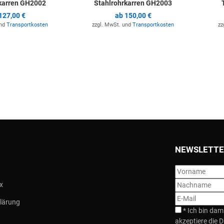
karren GH2002
Stahlrohrkarren GH2003
127,00 €
ab
150,00 €
und
Transportkosten
zzgl. MwSt. und
Transportkosten
zz
NEWSLETTE
x
lärung
*
Ich bin dam
akzeptiere die D