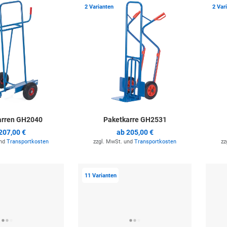
Zur Merkliste hinzufügen
Zur Merkli
2 Varianten
2 Var
arren GH2040
Paketkarre GH2531
207,00 €
ab
205,00 €
und
Transportkosten
zzgl. MwSt. und
Transportkosten
zz
Zur Merkliste hinzufügen
Zur Merkli
11 Varianten