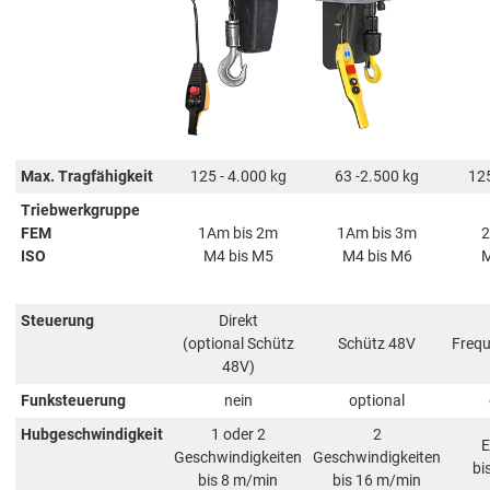
Max. Tragfähigkeit
125 - 4.000 kg
63 -2.500 kg
125
Triebwerkgruppe
FEM
1Am bis 2m
1Am bis 3m
2
ISO
M4 bis M5
M4 bis M6
M
Steuerung
Direkt
(optional Schütz
Schütz 48V
Frequ
48V)
Funksteuerung
nein
optional
Hubgeschwindigkeit
1 oder 2
2
E
Geschwindigkeiten
Geschwindigkeiten
bi
bis 8 m/min
bis 16 m/min