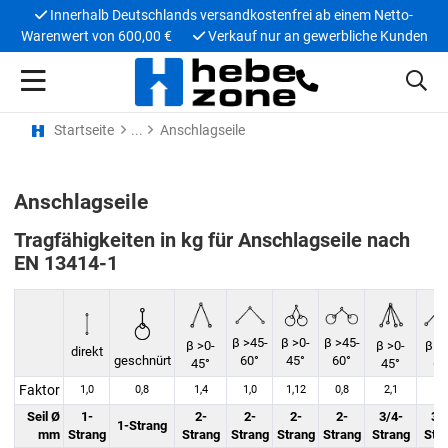
Innerhalb Deutschlands versandkostenfrei ab einem Netto-
Warenwert von 600,00 €
Verkauf nur an gewerbliche Kunden
Startseite
Anschlagseile
Anschlagseile
Tragfähigkeiten in kg für Anschlagseile nach
EN 13414-1
β >45-
β >0-
β >45-
β >0-
β >0-
β >
direkt
geschnürt
60°
45°
60°
45°
45°
60
Faktor
1,0
0,8
1,4
1,0
1,12
0,8
2,1
1,
Seil Ø
1-
2-
2-
2-
2-
3/4-
3/
1-Strang
mm
Strang
Strang
Strang
Strang
Strang
Strang
Str