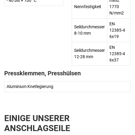
- 40 bis + 100° C
mind.
Nennfestigkeit
1770
N/mm2
EN
Seildurchmesser
12385-4
8-10 mm
6x19
EN
Seildurchmesser
12385-4
12-28 mm
6x37
Pressklemmen, Presshülsen
Aluminium Knetlegierung
EINIGE UNSERER
ANSCHLAGSEILE