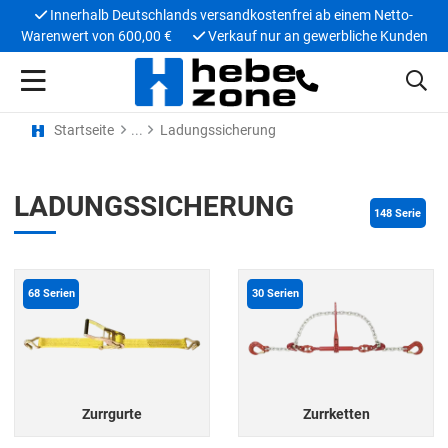
Innerhalb Deutschlands versandkostenfrei ab einem Netto-
Warenwert von 600,00 €
Verkauf nur an gewerbliche Kunden
Startseite
Ladungssicherung
LADUNGSSICHERUNG
148
 Serie
68
Serien
30
Serien
Zurrgurte
Zurrketten