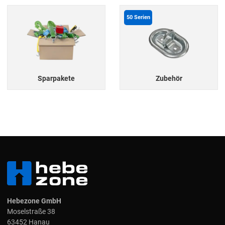
50
Serien
Sparpakete
Zubehör
Hebezone GmbH
Moselstraße 38
63452 Hanau