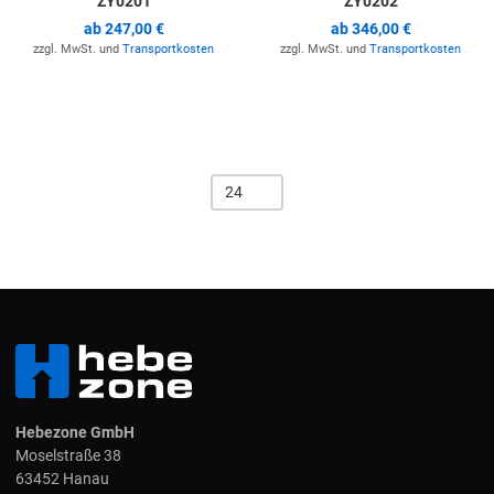
ZY0201
ZY0202
ab
247,00 €
ab
346,00 €
zzgl. MwSt. und
Transportkosten
zzgl. MwSt. und
Transportkosten
24
Hebezone GmbH
Moselstraße 38
63452 Hanau