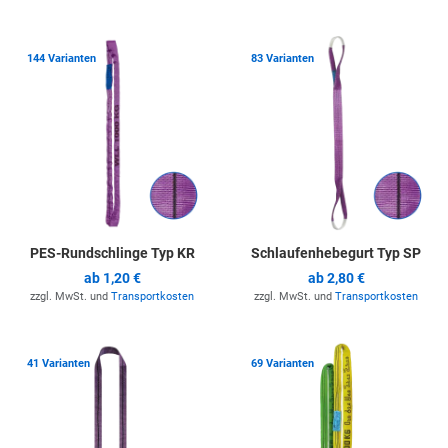
Zur Merkliste hinzufügen
Z
144 Varianten
83 Varianten
PES-Rundschlinge Typ KR
Schlaufenhebegurt Typ SP
ab
1,20 €
ab
2,80 €
zzgl. MwSt. und
Transportkosten
zzgl. MwSt. und
Transportkosten
Zur Merkliste hinzufügen
Z
41 Varianten
69 Varianten