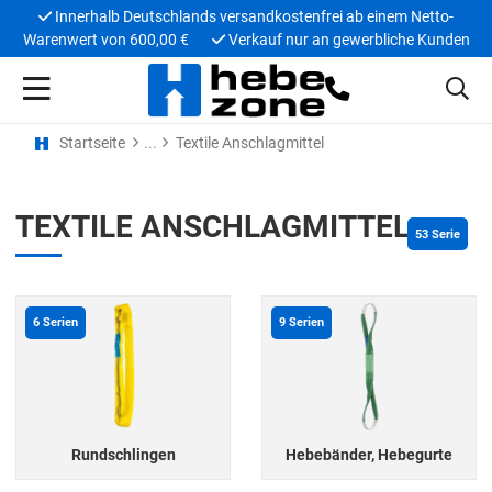
Innerhalb Deutschlands versandkostenfrei ab einem Netto-
Warenwert von 600,00 €
Verkauf nur an gewerbliche Kunden
Startseite
Textile Anschlagmittel
TEXTILE ANSCHLAGMITTEL
53
 Serie
6
Serien
9
Serien
Rundschlingen
Hebebänder, Hebegurte