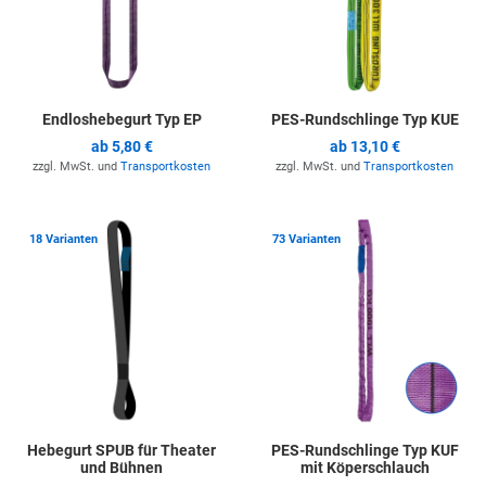
Endloshebegurt Typ EP
PES-Rundschlinge Typ KUE
ab
5,80 €
ab
13,10 €
zzgl. MwSt. und
Transportkosten
zzgl. MwSt. und
Transportkosten
Zur Merkliste hinzufügen
Z
18 Varianten
73 Varianten
Hebegurt SPUB für Theater
PES-Rundschlinge Typ KUF
und Bühnen
mit Köperschlauch