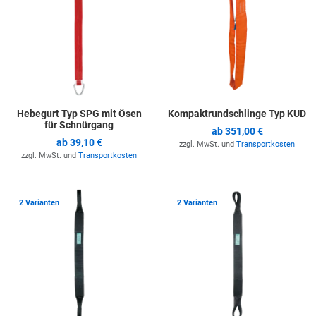
Hebegurt Typ SPG mit Ösen
Kompaktrundschlinge Typ KUD
für Schnürgang
ab
351,00 €
ab
39,10 €
zzgl. MwSt. und
Transportkosten
zzgl. MwSt. und
Transportkosten
Zur Merkliste hinzufügen
Z
2 Varianten
2 Varianten