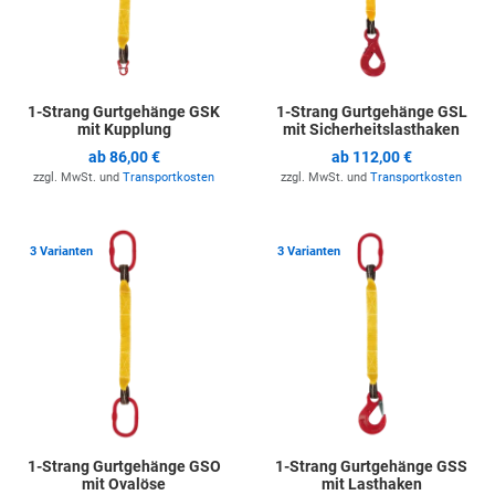
1-Strang Gurtgehänge GSK
1-Strang Gurtgehänge GSL
mit Kupplung
mit Sicherheitslasthaken
ab
86,00 €
ab
112,00 €
zzgl. MwSt. und
Transportkosten
zzgl. MwSt. und
Transportkosten
Zur Merkliste hinzufügen
Z
3 Varianten
3 Varianten
1-Strang Gurtgehänge GSO
1-Strang Gurtgehänge GSS
mit Ovalöse
mit Lasthaken