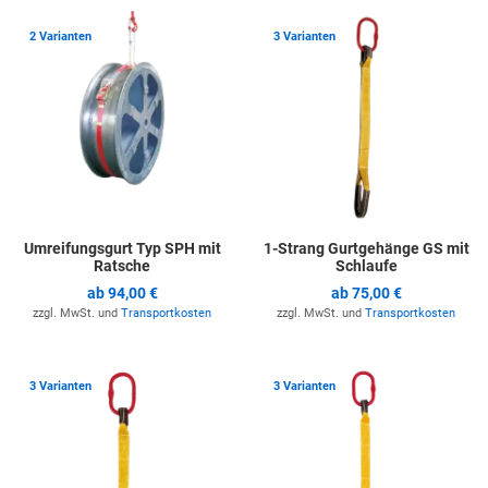
Zur Merkliste hinzufügen
Z
2 Varianten
3 Varianten
Umreifungsgurt Typ SPH mit
1-Strang Gurtgehänge GS mit
Ratsche
Schlaufe
ab
94,00 €
ab
75,00 €
zzgl. MwSt. und
Transportkosten
zzgl. MwSt. und
Transportkosten
Zur Merkliste hinzufügen
Z
3 Varianten
3 Varianten