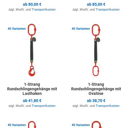
ab
80,00 €
ab
85,00 €
zzgl. MwSt. und
Transportkosten
zzgl. MwSt. und
Transportkosten
Zur Merkliste hinzufügen
Z
45 Varianten
45 Varianten
1-Strang
1-Strang
Rundschlingengehänge mit
Rundschlingengehänge mit
Lasthaken
Ovalöse
ab
41,80 €
ab
38,70 €
zzgl. MwSt. und
Transportkosten
zzgl. MwSt. und
Transportkosten
Zur Merkliste hinzufügen
Z
45 Varianten
45 Varianten