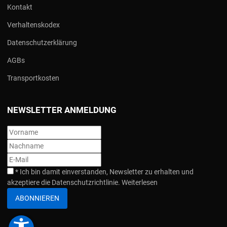
Kontakt
Verhaltenskodex
Datenschutzerklärung
AGBs
Transportkosten
NEWSLETTER ANMELDUNG
*
Ich bin damit einverstanden, Newsletter zu erhalten und
akzeptiere die Datenschutzrichtlinie.
Weiterlesen
ABONNIEREN
accessibility_new