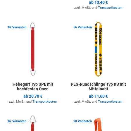
ab
13,40 €
zzgl. MwSt. und
Transportkosten
Zur Merkliste hinzufügen
Z
82 Varianten
56 Varianten
Hebegurt Typ SPE mit
PES-Rundschlinge Typ KS mit
hochfesten Ösen
Mittelnaht
ab
20,70 €
ab
11,60 €
zzgl. MwSt. und
Transportkosten
zzgl. MwSt. und
Transportkosten
Zur Merkliste hinzufügen
Z
82 Varianten
28 Varianten