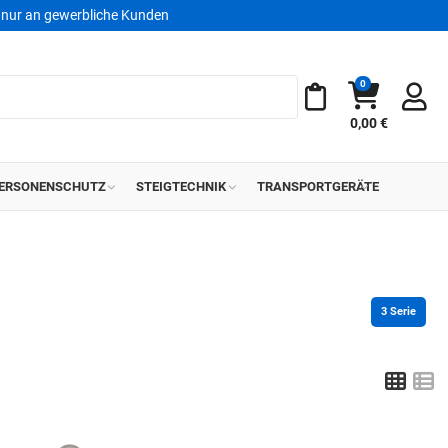
nur an gewerbliche Kunden
0
Warenkorb
Meine Merkliste
0,00 €
ERSONENSCHUTZ
STEIGTECHNIK
TRANSPORTGERÄTE
3
 Serie
Grid
L