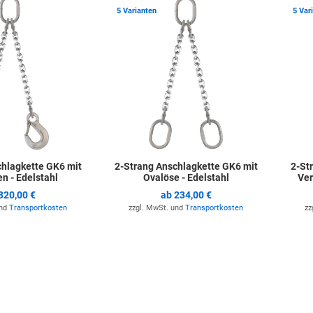
Zur Merkliste hinzufügen
Zur Merkli
5 Varianten
5 Var
chlagkette GK6 mit
2-Strang Anschlagkette GK6 mit
2-St
n - Edelstahl
Ovalöse - Edelstahl
Ver
320,00 €
ab
234,00 €
und
Transportkosten
zzgl. MwSt. und
Transportkosten
zz