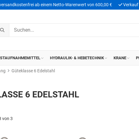
 versandkostenfrei ab einem Netto-Warenwert von 600,00 €
Verkauf 
ASTAUFNAHMEMITTEL
HYDRAULIK- & HEBETECHNIK
KRANE
P
ang
Güteklasse 6 Edelstahl
ASSE 6 EDELSTAHL
3 von 3