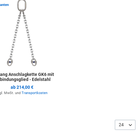
ste hinzufügen
Zur Merkliste hinzufügen
ianten
rang Anschlagkette GK6 mit
bindungsglied - Edelstahl
ab
214,00 €
gl. MwSt. und
Transportkosten
24