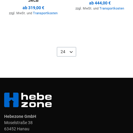
JRCB
ab
444,00 €
ab
319,00 €
zzgl. MwSt. und
Transportkosten
zzgl. MwSt. und
Transportkosten
24
Hebezone GmbH
Moselstraße 38
63452 Hanau