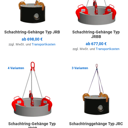
Schachtring-Gehänge Typ JRB
Schachtring-Gehänge Typ
JRBB
ab
698,00 €
ab
677,00 €
zzgl. MwSt. und
Transportkosten
zzgl. MwSt. und
Transportkosten
Zur Merkliste hinzufügen
Z
4 Varianten
3 Varianten
Schachtring-Gehänge Typ
Schachtringgehänge Typ JRC