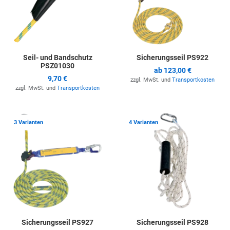
Seil- und Bandschutz
Sicherungsseil PS922
PSZ01030
ab
123,00 €
9,70 €
zzgl. MwSt. und
Transportkosten
zzgl. MwSt. und
Transportkosten
Zur Merkliste hinzufügen
Z
3 Varianten
4 Varianten
Sicherungsseil PS927
Sicherungsseil PS928