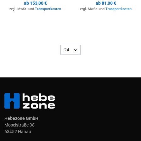
ab
153,00 €
ab
81,00 €
zzgl. MwSt. und
Transportkosten
zzgl. MwSt. und
Transportkosten
24
Hebezone GmbH
Moselstraße 38
63452 Hanau