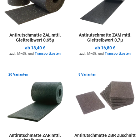
Antirutschmatte ZAL mttl.
Antirutschmatte ZAM mttl.
Gleitreibwert 0,65µ
Gleitreibwert 0,7µ
ab
18,40 €
ab
16,80 €
zzgl. MwSt. und
Transportkosten
zzgl. MwSt. und
Transportkosten
Zur Merkliste hinzufügen
Z
20 Varianten
8 Varianten
Antirutschmatte ZAR mttl.
Antirutschmatte ZBR Zuschnitt