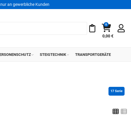
nur an gewerbliche Kunden
0
Warenkorb
Meine Merkliste
0,00 €
ERSONENSCHUTZ
STEIGTECHNIK
TRANSPORTGERÄTE
17
 Serie
Grid
L