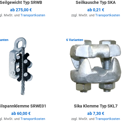
Seilgewicht Typ SRWB
Seilkausche Typ SKA
ab
275,00 €
ab
0,21 €
gl. MwSt. und
Transportkosten
zzgl. MwSt. und
Transportkosten
ste hinzufügen
Zur Merkliste hinzufügen
Z
ianten
6 Varianten
ilspannklemme SRWE01
Sika Klemme Typ SKL7
ab
60,00 €
ab
7,30 €
gl. MwSt. und
Transportkosten
zzgl. MwSt. und
Transportkosten