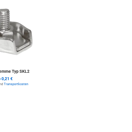
Zur Merkliste hinzufügen
lemme Typ SKL2
b
0,21 €
und
Transportkosten