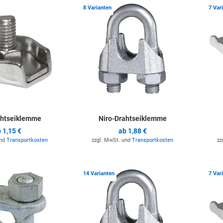
Zur Merkliste hinzufügen
Zur Merkli
8 Varianten
7 Var
ahtseiklemme
Niro-Drahtseiklemme
b
1,15 €
ab
1,88 €
und
Transportkosten
zzgl. MwSt. und
Transportkosten
zz
Zur Merkliste hinzufügen
Zur Merkli
14 Varianten
7 Var