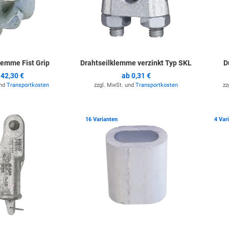
lemme Fist Grip
Drahtseilklemme verzinkt Typ SKL
D
b
42,30 €
ab
0,31 €
und
Transportkosten
zzgl. MwSt. und
Transportkosten
zz
Zur Merkliste hinzufügen
Zur Merkli
16 Varianten
4 Var