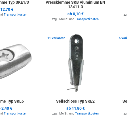
mme Typ SKE1/3
Pressklemme SKB Aluminium EN
13411-3
b
12,70 €
ab
0,10 €
und
Transportkosten
zz
zzgl. MwSt. und
Transportkosten
Zur Merkliste hinzufügen
Zur Merkli
11 Varianten
6 Var
mme Typ SKL6
Seilschloss Typ SKE2
Se
b
2,40 €
ab
11,80 €
und
Transportkosten
zzgl. MwSt. und
Transportkosten
zz