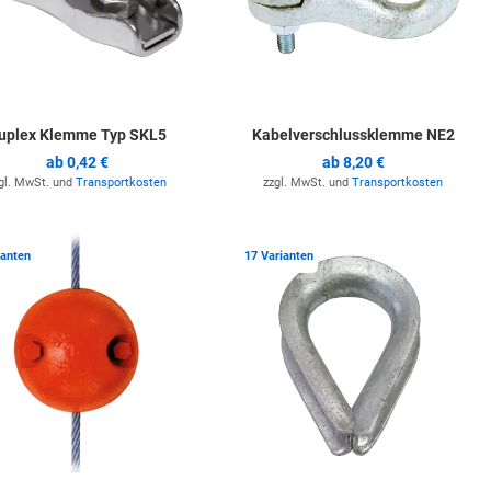
uplex Klemme Typ SKL5
Kabelverschlussklemme NE2
ab
0,42 €
ab
8,20 €
gl. MwSt. und
Transportkosten
zzgl. MwSt. und
Transportkosten
ste hinzufügen
Zur Merkliste hinzufügen
Z
ianten
17 Varianten