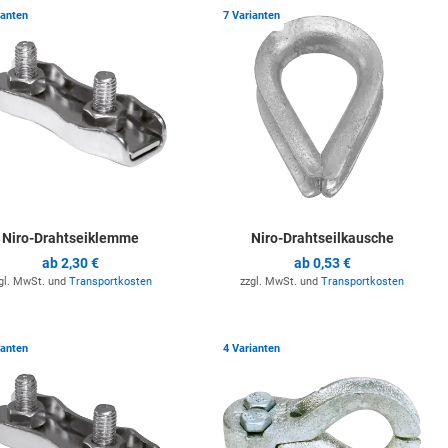
ste hinzufügen
Zur Merkliste hinzufügen
Z
ianten
7 Varianten
Niro-Drahtseiklemme
Niro-Drahtseilkausche
ab
2,30 €
ab
0,53 €
gl. MwSt. und
Transportkosten
zzgl. MwSt. und
Transportkosten
ste hinzufügen
Zur Merkliste hinzufügen
Z
ianten
4 Varianten