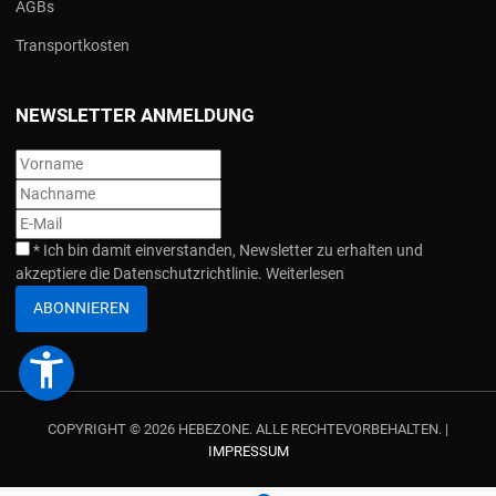
AGBs
Transportkosten
NEWSLETTER ANMELDUNG
*
Ich bin damit einverstanden, Newsletter zu erhalten und
akzeptiere die Datenschutzrichtlinie.
Weiterlesen
ABONNIEREN
accessibility_new
COPYRIGHT © 2026 HEBEZONE. ALLE RECHTEVORBEHALTEN. |
IMPRESSUM