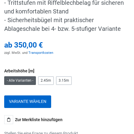
- Trittstufen mit Riffelblechbelag für sicheren
und komfortablen Stand
- Sicherheitsbügel mit praktischer
Ablageschale bei 4- bzw. 5-stufiger Variante
ab
350,00 €
zzgl. MwSt. und
Transportkosten
Arbeitshöhe [m]
- Alle Varianten -
2.45m
3.15m
VARIANTE WÄHLEN
Zur Merkliste hinzufügen
Stellen Sie eine Frage zu diesem Produkt