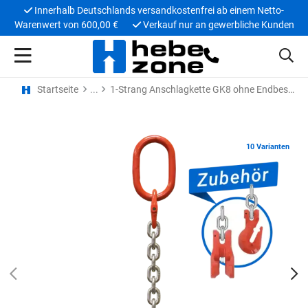
Innerhalb Deutschlands versandkostenfrei ab einem Netto-
Warenwert von 600,00 €
Verkauf nur an gewerbliche Kunden
Startseite
1-Strang Anschlagkette GK8 ohne Endbeschlag
10 Varianten
PREV
N